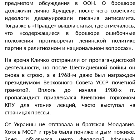
предметом обсуждения в ООН. О брошюре
доложили лично Хрущеву, после чего советские
идеологи дезавуировали писания антисемита.
Тогда же в «Правде» вышла статья, где отмечалось,
что «содержащиеся в брошюре ошибочные
положения противоречат ленинской политике
партии в религиозном и национальном вопросах».
На время Кличко отстранили от пропагандистской
деятельности, но после Шестидневной войны он
снова в строю, а в 1968-м даже был награжден
президиумом Верховного Совета УССР почетной
грамотой. Вплоть до начала 1980-х гг.
пропагандист привлекался Киевским горкомом
КПУ для чтения лекций, часто выступал на
страницах прессы.
От Украины не отставала и братская Молдавия.
Хотя в МССР и труба была пониже и дым пожиже.
Здесь объявился некто Феодосий Маяцкий,