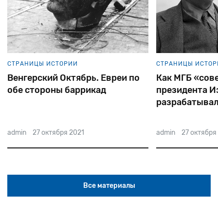
СТРАНИЦЫ ИСТОРИИ
СТРАНИЦЫ ИСТОР
Как МГБ «советскую» сестру
Как праведни
президента Израиля
едва не стал
разрабатывало
сталинского 
admin
27 октября 2021
admin
27 сентябр
Все материалы