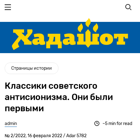
Перейти
к
основному
содержанию
Страницы истории
Классики советского
антисионизма. Они были
первыми
admin
~5 min for read
№ 2/2022, 16 февраля 2022 / Adar 5782