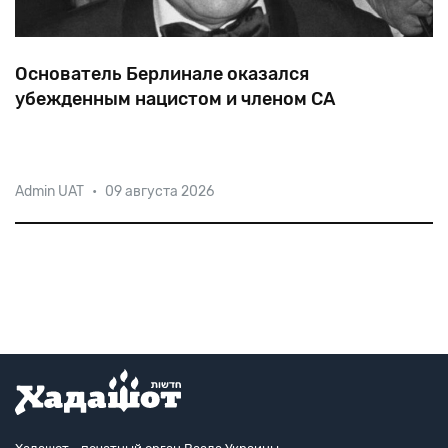
Основатель Берлинале оказался
убежденным нацистом и членом СА
Бывший сотрудник Имперской палаты
Admin UAT
•
09 августа 2026
кинематографии Альфред Бауэр, которого
характеризовали как «энергичного члена СА»,
продержался на посту директора крупного
международного фестиваля четверть века, превратившись в поисти