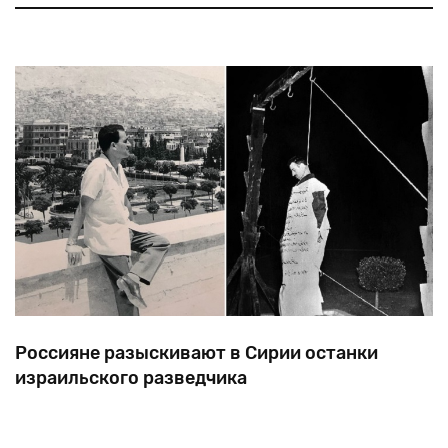
Георга (Иржи) Поппера. После войны президент
Чехословакии Бенеш своим указом объявил виллу
государственной собственностью и под
Россияне разыскивают в Сирии останки
израильского разведчика