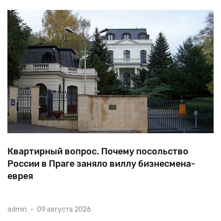
позволило многим арабам открыто симпат
Квартирный вопрос. Почему посольство
России в Праге заняло виллу бизнесмена-
еврея
Вилла, занимаемая сейчас посольством РФ, до 1938
admin
•
09 августа 2026
года была собственностью еврейского банкира