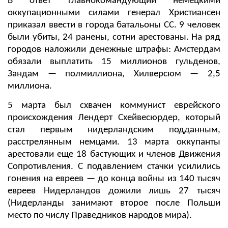
В ответ главнокомандующий немецкими
оккупационными силами генерал Христиансен
приказал ввести в города батальоны СС. 9 человек
были убиты, 24 ранены, сотни арестованы. На ряд
городов наложили денежные штрафы: Амстердам
обязали выплатить 15 миллионов гульденов,
Зандам — полмиллиона, Хилверсюм — 2,5
миллиона.
5 марта был схвачен коммунист еврейского
происхождения Лендерт Схейвесюрдер, который
стал первым нидерландским подданным,
расстрелянным немцами. 13 марта оккупанты
арестовали еще 18 бастующих и членов Движения
Сопротивления. С подавлением стачки усилились
гонения на евреев — до конца войны из 140 тысяч
евреев Нидерландов дожили лишь 27 тысяч
(Нидерланды занимают второе после Польши
место по числу Праведников народов мира).