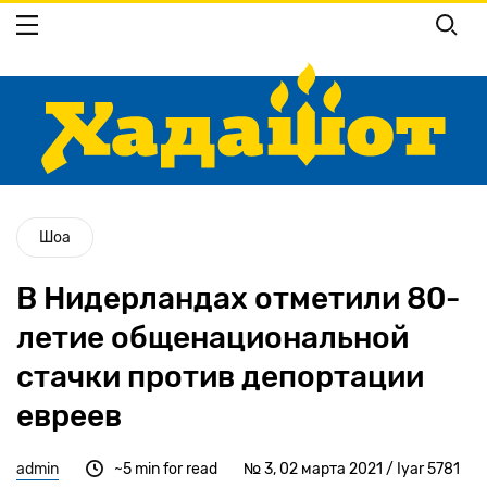
Перейти
к
основному
содержанию
Шоа
В Нидерландах отметили 80-
летие общенациональной
стачки против депортации
евреев
admin
~5 min for read
№ 3, 02 марта 2021 / Iyar 5781