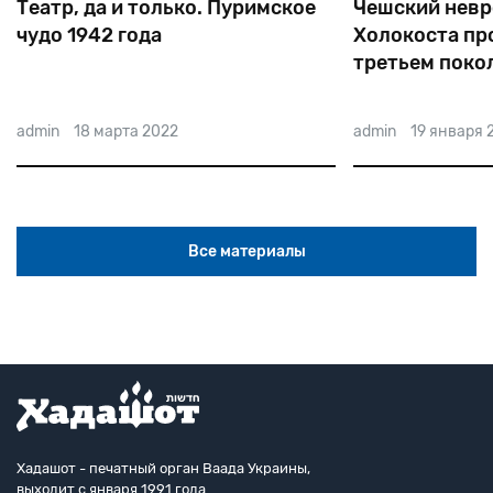
Театр, да и только. Пуримское
Чешский невр
чудо 1942 года
Холокоста пр
третьем поко
admin
18 марта 2022
admin
19 января 
Все материалы
Хадашот - печатный орган Ваада Украины,
выходит с января 1991 года.