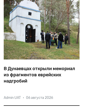
В Дунаевцах открыли мемориал
из фрагментов еврейских
надгробий
8 мая 1942 года немцы по совету
Admin UAT
•
06 августа 2026
местного архитектора бросили около
2300 евреев в фосфорную шахту,
предварительно велев им раздеться.