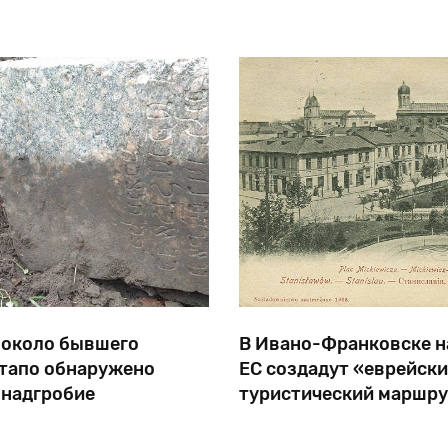
 около бывшего
В Ивано-Франковске н
стапо обнаружено
ЕС создадут «еврейск
 надгробие
туристический маршру
в центре Фастова
Проект в рамках програм