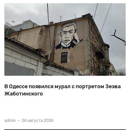
В Одессе появился мурал с портретом Зеэва
Жаботинского
В 1880 году в доме на Базарной, 33, родился
admin
•
06 августа 2026
будущий писатель и публицист, идеолог
ревизионистского течения в сионизме, основатель