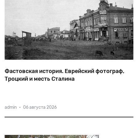
Фастовская история. Еврейский фотограф,
Троцкий и месть Сталина
В
начале
XX
века
все
фотографы
в
Фастове
были
admin
•
06 августа 2026
евреями.
В
их
числе
Арон
Бух
—
дядя
Эфраима
Склянского,
соратника
Троцкого,
его
зама
на
посту
председателя
Реввоенсовета.