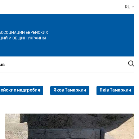
RU
АССОЦИАЦИИ ЕВРЕЙСКИХ
ЦИЙ И ОБЩИН УКРАИНЫ
ив
рейские надгробия
Яков Тамаркин
Яків Тамаркин