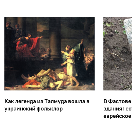
района. На сегодняшний день первую дозу
AstraZeneca получили более 300 человек.
Как легенда из Талмуда вошла в
В Фастове
украинский фольклор
здания Ге
еврейское
Когда полковник Нечай с казаками
Это здание 