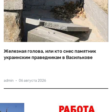
Железная голова, или кто снес памятник
украинским праведникам в Василькове
Не
простояв
и
двух
месяцев,
мемориал
с
именами
admin
•
06 августа 2026
украинских
праведников,
спасавших
евреев
в
Василькове,
был
вырван
из
земли.