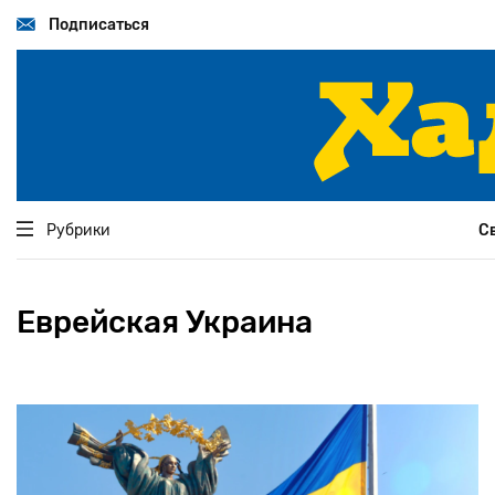
Перейти
к
Подписаться
основному
содержанию
Рубрики
С
Еврейская Украина