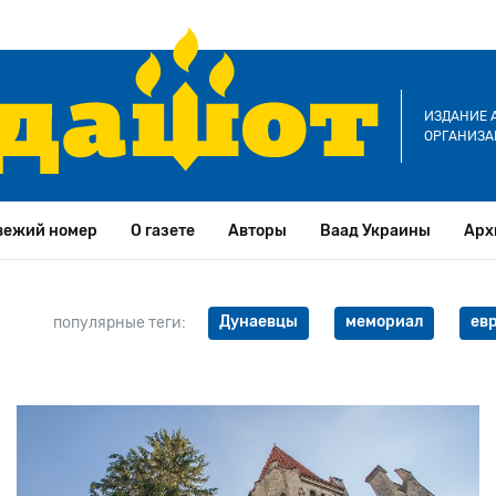
ИЗДАНИЕ 
ОРГАНИЗА
вежий номер
О газете
Авторы
Ваад Украины
Арх
Дунаевцы
мемориал
ев
популярные теги: