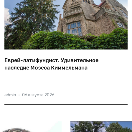
Еврей-латифундист. Удивительное
наследие Мозеса Киммельмана
Cреди
подданных
Франца
Иосифа
крупные
admin
•
06 августа 2026
землевладельцы-евреи
встречались
нечасто.
Лычковцы
в
нынешней
Тернопольской
области
—
весьма
редкое
исключение.