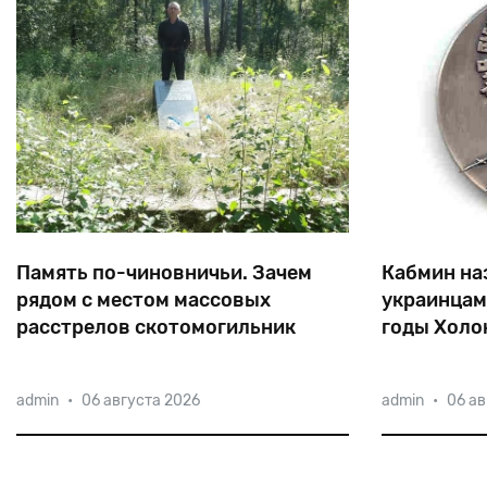
Память по-чиновничьи. Зачем
Кабмин на
рядом с местом массовых
украинцам
расстрелов скотомогильник
годы Холо
возвели
«Многих закопали живьём и засыпали
26 граждан
admin
•
06 августа 2026
admin
•
06 ав
известью. Земля шевелилась три
назначены 
дня», — вспоминала об уничтожении
государств
евреев нацистами в урочище Губково
размере тр
Янина Александрович.