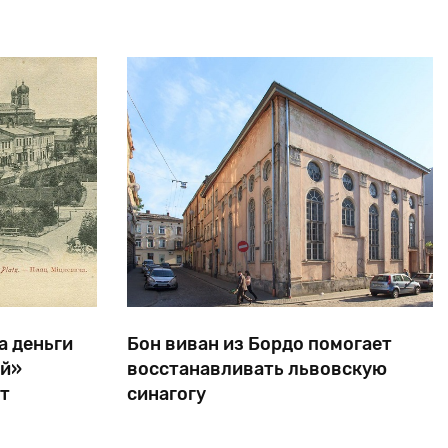
Еврейского легиона, «Иргуна» и «Бейтара»
Владимир Жаботинский. На днях здание украсил огро
а деньги
Бон виван из Бордо помогает
ий»
восстанавливать львовскую
т
синагогу
мы
27-летний француз Реми этнически не