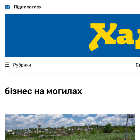
Перейти
до
Підписатися
основного
вмісту
Рубрики
С
бізнес на могилах