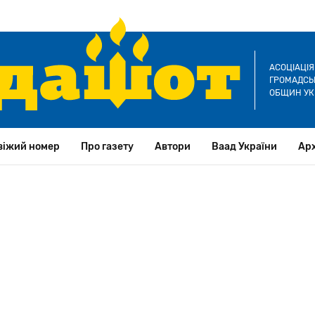
АСОЦІАЦІ
ГРОМАДСЬК
ОБЩИН УК
віжий номер
Про газету
Автори
Ваад України
Арх