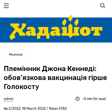
Перейти
до
основного
вмісту
Мнение
Племінник Джона Кеннеді:
обов’язкова вакцинація гірше
Голокосту
admin
~5 min for read
№ 2/2022, 18 March 2022 / Nisan 5782