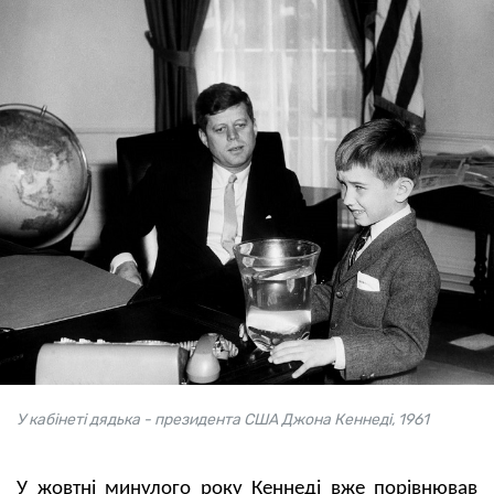
У кабінеті дядька - президента США Джона Кеннеді, 1961
У жовтні минулого року Кеннеді вже порівнював