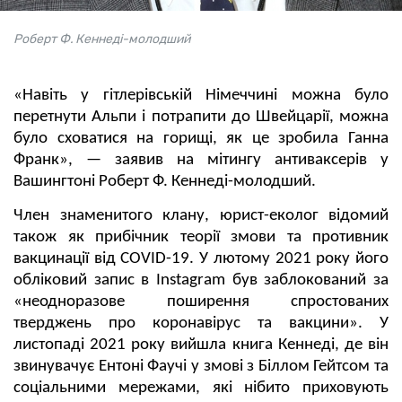
Роберт Ф. Кеннеді-молодший
«Навіть у гітлерівській Німеччині можна було
перетнути Альпи і потрапити до Швейцарії, можна
було сховатися на горищі, як це зробила Ганна
Франк», — заявив на мітингу антиваксерів у
Вашингтоні Роберт Ф. Кеннеді-молодший.
Член знаменитого клану, юрист-еколог відомий
також як прибічник теорії змови та противник
вакцинації від COVID-19. У лютому 2021 року його
обліковий запис в Instagram був заблокований за
«неодноразове поширення спростованих
тверджень про коронавірус та вакцини». У
листопаді 2021 року вийшла книга Кеннеді, де він
звинувачує Ентоні Фаучі у змові з Біллом Гейтсом та
соціальними мережами, які нібито приховують