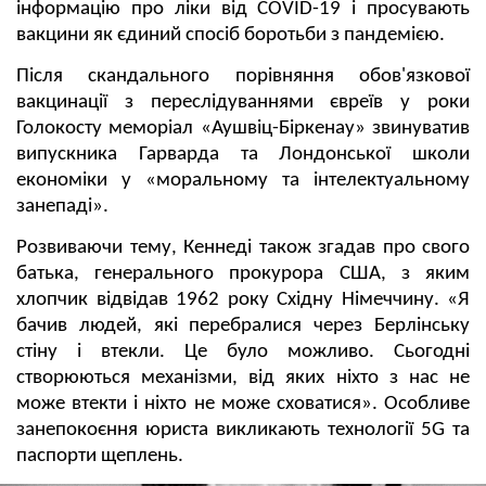
інформацію про ліки від COVID-19 і просувають
вакцини як єдиний спосіб боротьби з пандемією.
Після скандального порівняння обов'язкової
вакцинації з переслідуваннями євреїв у роки
Голокосту меморіал «Аушвіц-Біркенау» звинуватив
випускника Гарварда та Лондонської школи
економіки у «моральному та інтелектуальному
занепаді».
Розвиваючи тему, Кеннеді також згадав про свого
батька, генерального прокурора США, з яким
хлопчик відвідав 1962 року Східну Німеччину. «Я
бачив людей, які перебралися через Берлінську
стіну і втекли. Це було можливо. Сьогодні
створюються механізми, від яких ніхто з нас не
може втекти і ніхто не може сховатися». Особливе
занепокоєння юриста викликають технології 5G та
паспорти щеплень.