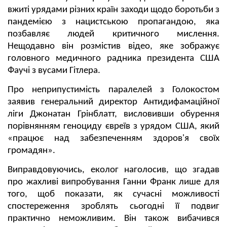
вжиті урядами різних країн заходи щодо боротьби з
пандемією з нацистською пропагандою, яка
позбавляє людей критичного мислення.
Нещодавно він розмістив відео, яке зображує
головного медичного радника президента США
Фаучі з вусами Гітлера.
Про неприпустимість паралелей з Голокостом
заявив генеральний директор Антидифамаційної
ліги Джонатан Грінблатт, висловивши обурення
порівнянням геноциду євреїв з урядом США, який
«працює над забезпеченням здоров'я своїх
громадян».
Виправдовуючись, еколог наголосив, що згадав
про жахливі випробування Ганни Франк лише для
того, щоб показати, як сучасні можливості
спостереження зроблять сьогодні її подвиг
практично неможливим. Він також вибачився