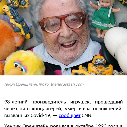
Генри Оренштейн. Фото: thenerdstash.com
98-летний производитель игрушек, прошедший
через пять концлагерей, умер из-за осложнений,
вызванных Covid-19, —
сообщает
CNN.
Хенрик Оренштейн родился в октябре 1923 года в