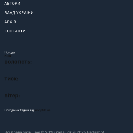
АВТОРИ
ВААД УКРАЇНИ
АРХІВ
КОНТАКТИ
Погода
Київ
вологість:
тиск:
вітер:
Погода на 10 днів від
sinoptik.ua
Всі права захищені © 2020 Хадашот © 2026 Hadashot