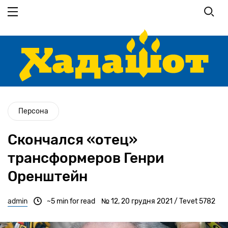
Перейти
до
основного
вмісту
Персона
Скончался «отец»
трансформеров Генри
Оренштейн
admin
~5 min for read
№ 12, 20 грудня 2021 / Tevet 5782