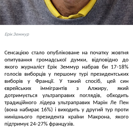
Ерік Земмур
Сенсацією стало опубліковане на початку жовтня
опитування громадської думки, відповідно до
якого журналіст Ерік Земмур набрав би 17-18%
голосів виборців у першому турі президентських
виборів у Франції. У такий спосіб, цей син
єврейських іммігрантів з Алжиру, який
дотримується ультраправих поглядів, обходить
традиційного лідера ультраправих Марін Ле Пен
(вона набирає 16%) і виходить у другий тур проти
нинішнього президента країни Макрона, якого
підтримує 24-27% французів.