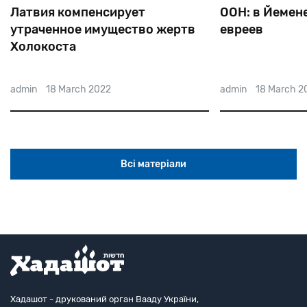
ООН: в Йемене осталось 7
Сын Д
жертв
евреев
готов
свадь
избра
admin
18 March 2022
admin
Всі матеріали
Хадашот - друкований орган Вааду України,