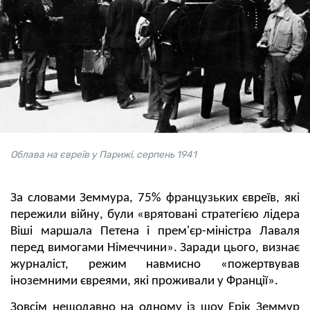
Облава на євреїв у Парижі, серпень 1941
За словами Земмура, 75% французьких євреїв, які
пережили війну, були «врятовані стратегією лідера
Віші маршала Петена і прем'єр-міністра Лаваля
перед вимогами Німеччини». Заради цього, визнає
журналіст, режим навмисно «пожертвував
іноземними євреями, які проживали у Франції».
Зовсім нещодавно на одному із шоу Ерік Земмур