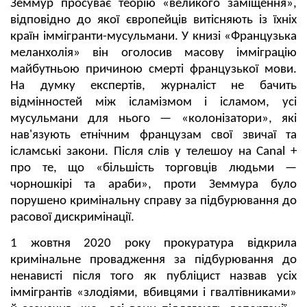
Земмур просуває теорію «великого заміщення»,
відповідно до якої європейців витісняють із їхніх
країн іммігранти-мусульмани. У книзі «Французька
меланхолія» він оголосив масову імміграцію
майбутньою причиною смерті французької мови.
На думку експертів, журналіст не бачить
відмінностей між ісламізмом і ісламом, усі
мусульмани для нього — «колонізатори», які
нав'язують етнічним французам свої звичаї та
ісламські закони. Після слів у телешоу на Canal +
про те, що «більшість торговців людьми —
чорношкірі та араби», проти Земмура було
порушено кримінальну справу за підбурювання до
расової дискримінації.
1 жовтня 2020 року прокуратура відкрила
кримінальне провадження за підбурювання до
ненависті після того як публіцист назвав усіх
іммігрантів «злодіями, вбивцями і гвалтівниками»