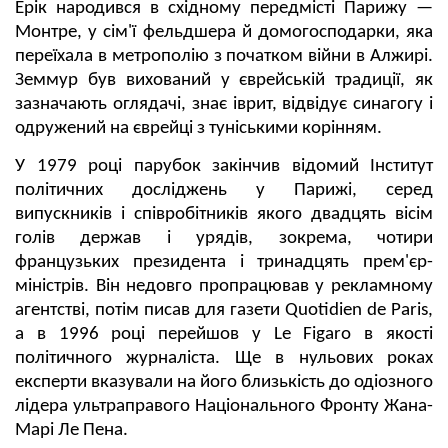
Ерік народився в східному передмісті Парижу —
Монтре, у сім'ї фельдшера й домогосподарки, яка
переїхала в метрополію з початком війни в Алжирі.
Земмур був вихований у єврейській традиції, як
зазначають оглядачі, знає іврит, відвідує синагогу і
одружений на єврейці з туніськими корінням.
У 1979 році парубок закінчив відомий Інститут
політичних досліджень у Парижі, серед
випускників і співробітників якого двадцять вісім
голів держав і урядів, зокрема, чотири
французьких президента і тринадцять прем'єр-
міністрів. Він недовго пропрацював у рекламному
агентстві, потім писав для газети Quotidien de Paris,
а в 1996 році перейшов у Le Figaro в якості
політичного журналіста. Ще в нульових роках
експерти вказували на його близькість до одіозного
лідера ультраправого Національного Фронту Жана-
Марі Ле Пена.