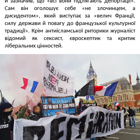
й зазначив, що «всі вони підлягають депортації».
Сам він оголошує себе «не злочинцем, а
дисидентом», який виступає за «велич Франції,
силу держави й повагу до французької культурної
традиції». Крім антиісламської риторики журналіст
відомий як сексист, євроскептик та критик
ліберальних цінностей.