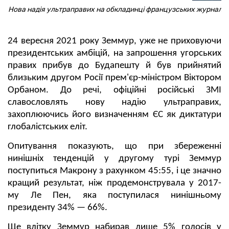
Нова надія ультраправих на обкладинці французських журналі
24 вересня 2021 року Земмур, уже не приховуючи
президентських амбіцій, на запрошення угорських
правих прибув до Будапешту й був прийнятий
близьким другом Росії прем'єр-міністром Віктором
Орбаном. До речі, офіційні російські ЗМІ
славословлять нову надію ультраправих,
захоплюючись його визначенням ЄС як диктатури
глобалістських еліт.
Опитування показують, що при збереженні
нинішніх тенденцій у другому турі Земмур
поступиться Макрону з рахунком 45:55, і це значно
кращий результат, ніж продемонструвала у 2017-
му Ле Пен, яка поступилася нинішньому
президенту 34%
—
66%.
Ще влітку Земмур набирав лише 5% голосів у