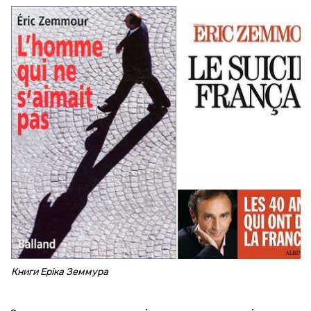
Книги Еріка Земмура