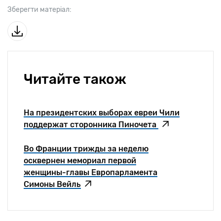
Зберегти матеріал:
Читайте також
На президентских выборах евреи Чили
поддержат сторонника Пиночета
Во Франции трижды за неделю
осквернен мемориал первой
женщины-главы Европарламента
Симоны Вейль