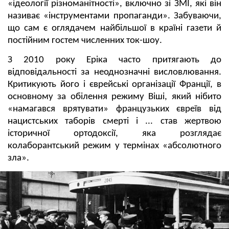
«ідеології різноманітності», включно зі ЗМІ, які він
називає «інструментами пропаганди». Забуваючи,
що сам є оглядачем найбільшої в країні газети й
постійним гостем численних ток-шоу.
З 2010 року Еріка часто притягають до
відповідальності за неоднозначні висловлювання.
Критикують його і єврейські організації Франції, в
основному за обілення режиму Віші, який нібито
«намагався врятувати» французьких євреїв від
нацистських таборів смерті і ... став жертвою
історичної ортодоксії, яка розглядає
колаборантський режим у термінах «абсолютного
зла».