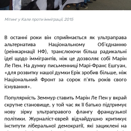
Мітинг у Кале проти імміграції, 2015
В останні роки він сприймається як ультраправа
альтернатива Національному Об'єднанню
(реінкарнації НФ), транслюючи більш радикальні
ідеї щодо іммігрантів, ніж це дозволяє собі Марін
Ле Пен. На думку письменниці Марі-Франс Ешгуан,
«для розвитку нашої думки Ерік зробив більше, ніж
Національний Фронт за сорок п'ять років свого
існування».
Популярність Земмур ставить Марін Ле Пен у вкрай
скрутне становище, у той час як її батько підтримує
нову зірку ультраправого флангу французької
політики. Журналіст-єврей відчайдушно критикує
інститути ліберальної демократії, які зациклені на