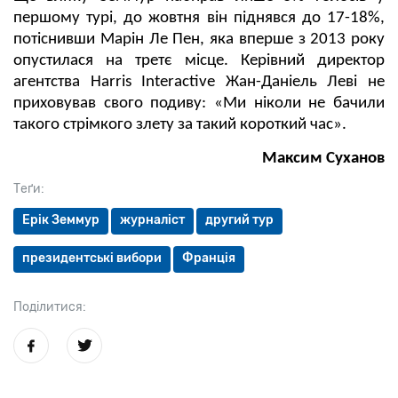
першому турі, до жовтня він піднявся до 17-18%,
потіснивши Марін Ле Пен, яка вперше з 2013 року
опустилася на третє місце. Керівний директор
агентства Harris Interactive Жан-Даніель Леві не
приховував свого подиву: «Ми ніколи не бачили
такого стрімкого злету за такий короткий час».
Максим Суханов
Теґи:
Ерік Земмур
журналіст
другий тур
президентські вибори
Франція
Поділитися: