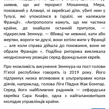
заявив, що ані терорист Мохаммед Мера,
похований у Алжирі, ні єврейські діти, убиті ним у
Тулузі, які упокоїлися в Ізраїлі, не належали
Франції». «Антропологи кажуть, що ми частина
країни, де знайшли останній притулок, —
підкреслив Земмур. — Вбивці чи невинні, кати або
жертви, вороги чи друзі, вони хотіли жити у Франції
... але коли справа дійшла до поховання, вони не
обрали Францію ». Подібна риторика викликала
неоднозначну реакцію серед французьких євреїв.
Про можливість висунення Земмура на пост голови
П'ятої республіки говорять із 2019 року. Його
підтримує низка впливових в ультраправих колах
діячів, наприклад, голова Ліги Півдня Жак Бомпар.
Серед його найближчих радників — сефардська
єврейка Сара Кнафо, одна з найталановитіших
молодих управлінців країни.