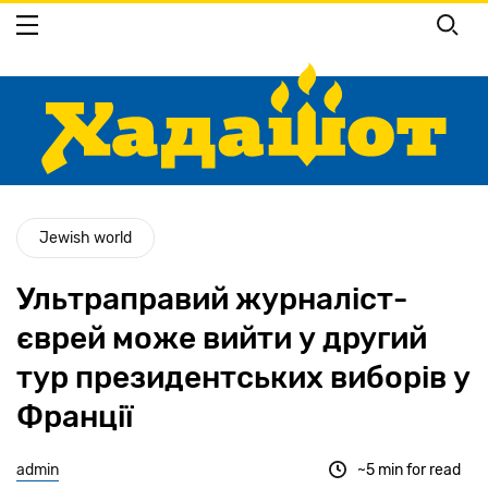
Перейти
до
основного
вмісту
Jewish world
Ультраправий журналіст-
єврей може вийти у другий
тур президентських виборів у
Франції
admin
~5 min for read