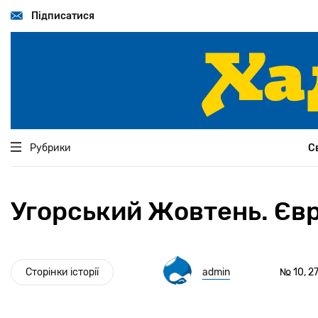
Перейти
до
Підписатися
основного
вмісту
Рубрики
С
Угорський Жовтень. Євр
Сторінки історії
admin
№ 10, 2