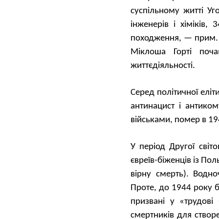
суспільному житті Уг
інженерів і хіміків,
походження, — прим. 
Міклоша Горті поча
життєдіяльності.
Серед політичної елі
антинацист і антиком
військами, помер в 19
У період Другої сві
євреїв-біженців
і
з Поль
вірну смерть).
Водно
Проте, до 1944 року б
призвані
у «трудові
смертників для створ