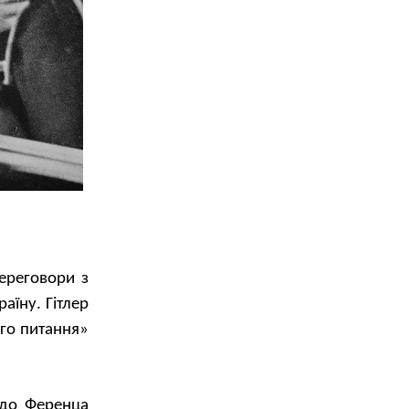
переговори з
раїну. Гітлер
ого питання»
 до Ференца