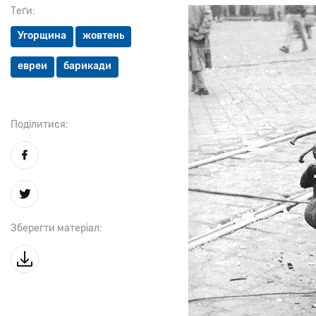
Теґи:
Угорщина
жовтень
евреи
барикади
Поділитися:
Зберегти матеріал: