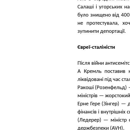
Салаші і угорських на
було знищено від 400
не протестувала, х
зупинити депортації.
Євреї-сталіністи
Після війни антисеміт
А Кремль поставив н
ліквідовані під час ст
Ракоші (Розенфельд) —
міністрів — жорстоки
Ерне Гере (Зінгер) — 
фінансів і внутрішніх
(Ледерер) — міністр 
держбезпеки (AVH).