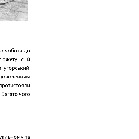
го чобота до
 сюжету
є
й
и угорський
доволенням
 протистояли
Багато чого
уальному та