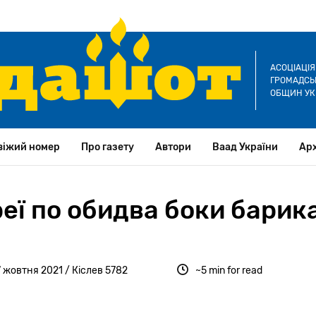
АСОЦІАЦІ
ГРОМАДСЬК
ОБЩИН УК
віжий номер
Про газету
Автори
Ваад України
Арх
еї по обидва боки барик
7 жовтня 2021 / Кіслев 5782
~5 min for read