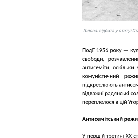
Голова, відбита у статуї С
Події 1956 року — кул
свободи, розчавле
антисеміти, оскільки
комуністичний реж
підкреслюють антисем
відважні радянські с
переплелося в цій Уго
Антисемітський режи
У першій третині XX с