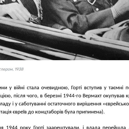
тлером, 1938
ни у війні стала очевидною, Горті вступив у таємні 
іцією, після чого, в березні 1944-го Вермахт окупував к
ладу і у саботуванні остаточного вирішення «єврейськ
ртація євреїв до концтаборів була припинена).
ня 1944 року Горті заарештували, і влада перейшла