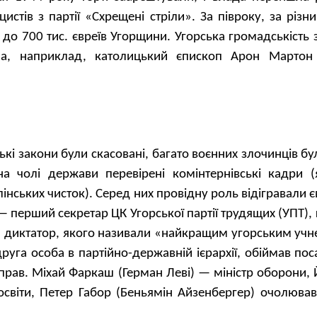
цистів з партії «Схрещені стріли». За півроку, за різ
 до 700 тис. євреїв Угорщини. Угорська громадськість
оча, наприклад, католицький єпископ Арон Мартон
ські закони були скасовані, багато воєнних злочинців бу
а чолі держави перевірені комінтернівські кадри (
алінських чисток). Серед них провідну роль відігравали 
 перший секретар ЦК Угорської партії трудящих (УПТ),
й диктатор, якого називали «найкращим угорським учн
друга особа в партійно-державній ієрархії, обіймав пос
 справ. Міхай Фаркаш (Герман Леві) — міністр оборони,
освіти, Петер Габор (Беньямін Айзенбергер) очолював