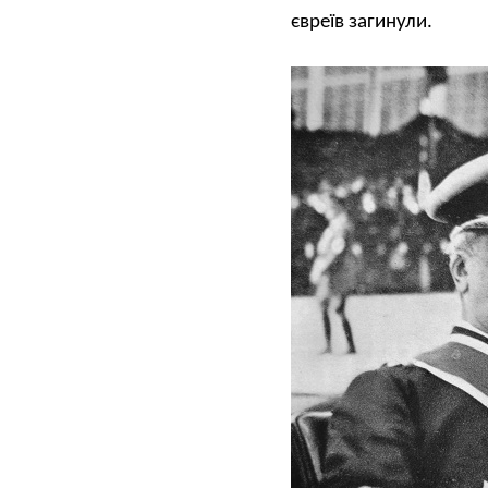
євреїв загинули.