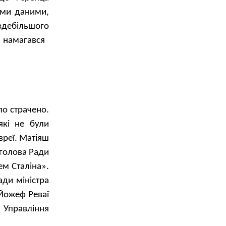
ними даними,
здебільшого
 намагався
ло страчено.
які не були
євреї. Матіяш
 голова Ради
ем Сталіна».
ади міністра
 Йожеф Реваї
 Управління