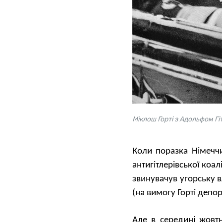
Міклош Горті з Адольфом Гі
Коли поразка Німеччи
антигітлерівської коал
звинувачув угорську в
(на вимогу Горті депо
Але в середині жовт