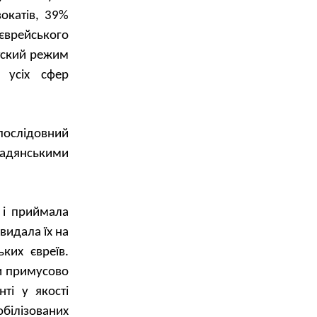
окатів, 39%
єврейського
тский режим
 усіх сфер
 послідовний
радянськими
 і приймала
 видала їх на
ких євреїв.
и
примусово
онті
у
якості
білізованих