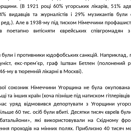
орщини. (
В
1921 ро
ці
60% угорських лікарів, 51% адв
 34% видавців та журналістів і 29% музикантів були 
ред.). Але в 1938-му під тиском Німеччини профашис
в поетапно витісняти єврейських співгромадян з
ти були і противники юдофобських санкцій. Наприклад,
уніст, екс-прем'єр, граф Іштван Бетлен (полонений 
46-му в тюремній лікарні
в
Москві).
тової союзник Німеччини Угорщина не була окупована
щі та інших країн (хоча пізніше під натиском гітлерівців
час
уряд відмовився депортувати з Угорщини угорсь
ільше 60 тис.
осіб
були вбиті. Десятки тисяч євреїв
бул
 батальйони», які використовували на Східному фр
ення проходів
на
мінних полях.
Приблизно
40 тисяч мо