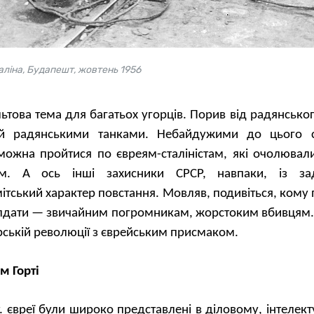
таліна, Будапешт, жовтень 1956
ьтова тема для багатьох угорців. Порив від радянсько
ний радянськими танками. Небайдужими до цього
 можна пройтися по євреям-сталіністам, які очолювал
им. А ось інші захисники СРСР, навпаки, із за
ітський характер повстання. Мовляв, подивіться, кому
олдати — звичайним погромникам, жорстоким вбивцям. 
рській революції з єврейським присмаком.
м Горті
т. євреї були широко представлені
в
діловому, інтелект