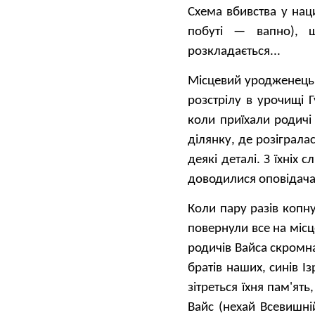
Схема вбивства у нац
побуті — вапно), 
розкладається...
Місцевий уродженець,
розстрілу в урочищі 
коли приїхали родичі
ділянку, де розіграла
деякі деталі. З їхніх 
доводилися оповідача
Коли пару разів копн
повернули все на місц
родичів Вайса скромна
братів наших, синів І
зітреться їхня пам'ят
Вайс (нехай Всевишні