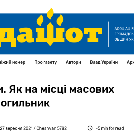
АСОЦІАЦІ
ГРОМАДСЬК
ОБЩИН УК
віжий номер
Про газету
Автори
Ваад України
Арх
. Як на місці масових
могильник
 27 вересня 2021 / Cheshvan 5782
~5 min for read