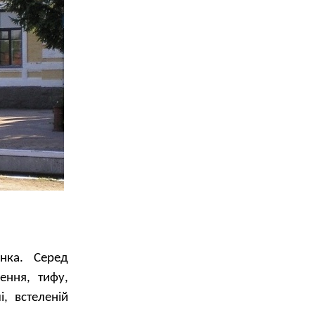
инка. Серед
ення, тифу,
, встеленій