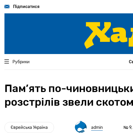
Перейти
до
Підписатися
основного
вмісту
Рубрики
С
Пам’ять по-чиновницьки
розстрілів звели ското
Єврейська Україна
admin
№ 9,