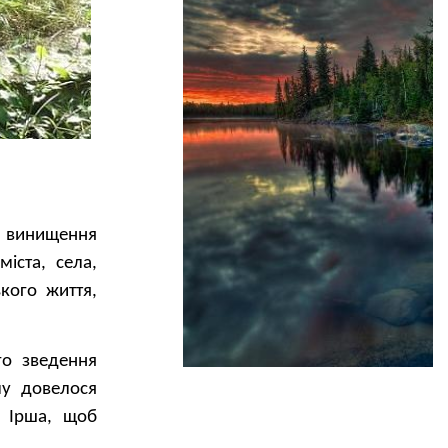
ро винищення
іста, села,
кого життя,
го зведення
му довелося
у Ірша, щоб