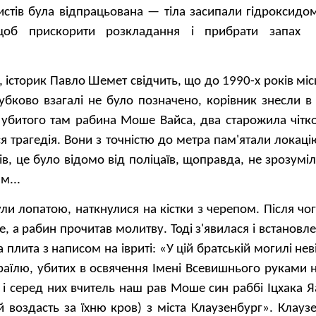
истів була відпрацьована — тіла засипали гідроксидо
щоб прискорити розкладання і прибрати запах 
 історик Павло Шемет свідчить, що до 1990-х років мі
Губково взагалі не було позначено, корівник знесли в
 убитого там рабина Моше Вайса, два старожила чітко
ся трагедія. Вони з точністю до метра пам'ятали локац
слів, це було відомо від поліцаїв, щоправда, не зрозумі
м...
ули лопатою, наткнулися на кістки з черепом. Після ч
е, а рабин прочитав молитву. Тоді з'явилася і встановл
 плита з написом на івриті: «У цій братській могилі не
зраїлю, убитих в освячення Імені Всевишнього руками н
ь, і серед них вчитель наш рав Моше син раббі Іцхака Я
й воздасть за їхню кров) з міста Клаузенбург». Клау