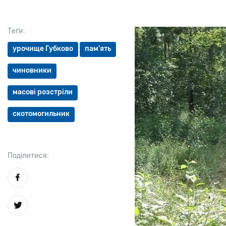
Теґи:
урочище Губково
пам'ять
чиновники
масові розстріли
скотомогильник
Поділитися: