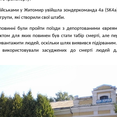
ійськами у Житомир увійшла зондеркоманда 4а (SK4a),
групи, які створили свої штаби.
повинні були пройти поїзди з депортованими євреями
ктом для яких повинен був стати табір смерті, але п
вантажити людей, оскільки шлях виявився підірваним.
і використовували засуджених до смерті людей д