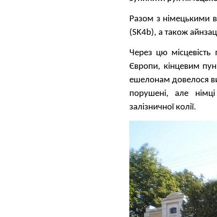
Разом з німецькими в
(SK4b), а також айнзац
Через цю місцевість 
Європи, кінцевим пун
ешелонам довелося ви
порушені, але німц
залізничної колії.