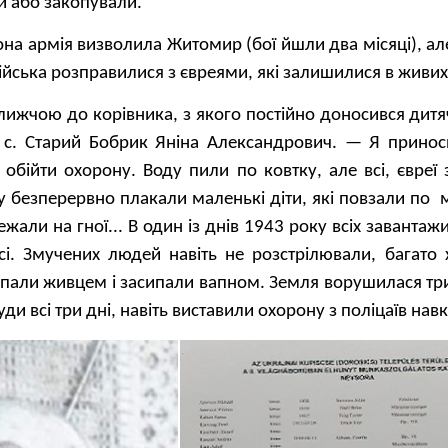
и або закопували.
она армія визволила Житомир (бої йшли два місяці), а
війська розправилися з євреями, які залишилися в живих
лижчою до корівника, з якого постійно доносився дит
 с. Старий Бобрик Яніна Александрович. — Я приноси
 обійти охорону. Воду пили по ковтку, але всі, євреї
ку безперервно плакали маленькі діти, які повзали по
жали на гної... В один із днів 1943 року всіх завантажи
сі. Змучених людей навіть не розстрілювали, багато 
пали живцем і засипали вапном. Земля ворушилася три 
уди всі три дні, навіть виставили охорону з поліцаїв нав