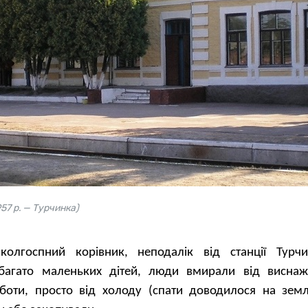
57 р. — Турчинка)
колгоспний корівник, неподалік від станції Турч
багато маленьких дітей, люди вмирали від виснаж
оботи, просто від холоду (спати доводилося на землі