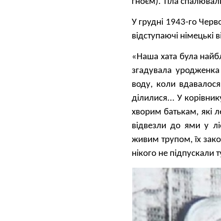
гноєм). Тіла спалювал
У грудні 1943-го Черв
відступаючі німецькі 
«Наша хата була найб
згадувала уродженка
воду, коли вдавалося
ділилися... У корівни
хворим батькам, які ле
відвезли до ями у лі
живим трупом, їх зако
нікого не підпускали т