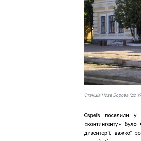
Станція Нова Борова (до 19
Євреїв поселили у 
«контингенту» було 
дизентерії, важкої р