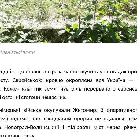
ї пам'ятної плити
 дні... Ця страшна фраза часто звучить у спогадах п
осту. Єврейською кров'ю окроплена вся Україна — м
.. Кожен клаптик землі чув біль перерваного єврейсь
і останні стогони нещасних.
імецькі війська окупували Житомир. З оперативно
рмії відомо, що ліквідувати прорив не вдалося, то
а Новоград-Волинський і підірвати міст через річк
го транспорту.