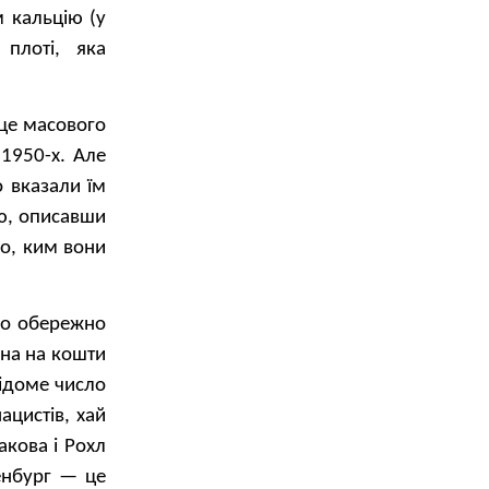
м кальцію (у
плоті, яка
сце масового
 1950-х. Але
 вказали їм
ію, описавши
ло, ким вони
ого обережно
ена на кошти
відоме число
ацистів, хай
акова і Рохл
зенбург — це