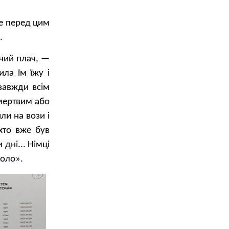
ле перед цим
.
ячий плач, —
ла їм їжу і
 завжди всім
 мертвим або
ли на вози і
хто вже був
дні... Німці
коло».