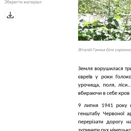
Зберегти матеріал:
Віталій Гамма біля скромно
Земля ворушилася три
євреїв у роки Голок
урочища, поля, ліси.
вбираючи в себе кров 
9 липня 1941 року н
генштабу Червоної а
перерізати дорогу н
зупинити рух німецько