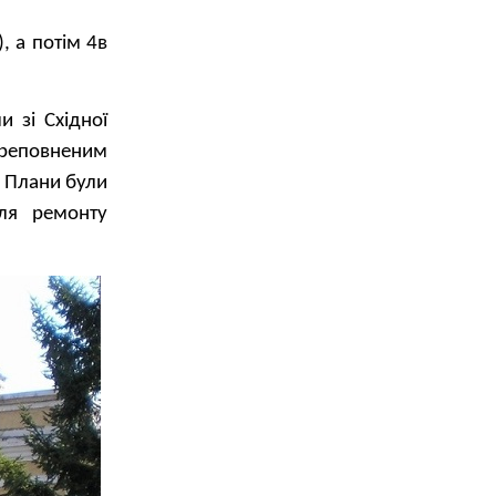
 а потім 4в
 зі Східної
ереповненим
 Плани були
ля ремонту