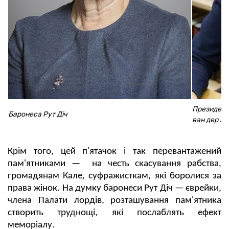
Президент 
Баронеса Рут Діч
ван дер Зі
Крім того, цей п'ятачок і так перевантажений
пам'ятниками — на честь скасування рабства,
громадянам Кале, суфражисткам, які боролися за
права жінок. На думку баронеси Рут Діч — єврейки,
члена Палати лордів, розташування пам'ятника
створить труднощі, які послаблять ефект
меморіалу.