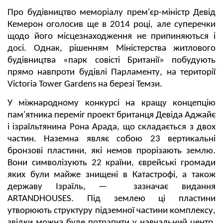
Про будівництво меморіалу прем'єр-міністр Девід
Кемерон оголосив ще в 2014 році, але суперечки
щодо його місцезнаходження не припиняються і
досі. Однак, рішенням Міністерства житлового
будівництва «парк совісті Британії» побудують
прямо навпроти будівлі Парламенту, на території
Victoria Tower Gardens на березі Темзи.
У міжнародному конкурсі на кращу концепцію
пам'ятника переміг проект британця Девіда Аджайє
і ізраїльтянина Рона Арада, що складається з двох
частин. Наземна являє собою 23 вертикальні
бронзові пластини, які немов прорізають землю.
Вони символізують 22 країни, єврейські громади
яких були майже знищені в Катастрофі, а також
державу Ізраїль, — зазначає видання
ARTANDHOUSES. Під землею ці пластини
утворюють структуру підземної частини комплексу,
звідки можна буде потрапити у навчальний центр,