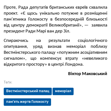
Проте, Рада депутатів британських євреїв схвалила
проект. «Є щось унікально потужне в розміщенні
пам'ятника Голокосту в безпосередній близькості
від центру демократії Великобританії», — заявила
президент Ради Марі ван дер Зіл.
Спираючись на результати соціологічного
опитування, уряд визнав меморіал поблизу
Вестмінстерського палацу «потужним асоціативним
сигналом», що компенсує втрату «невеликого
відкритого простору» в центрі Лондона.
Віктор Маковський
Теґи:
Вестмінстерський палац
меморіал
пам'ять жертв Голокосту