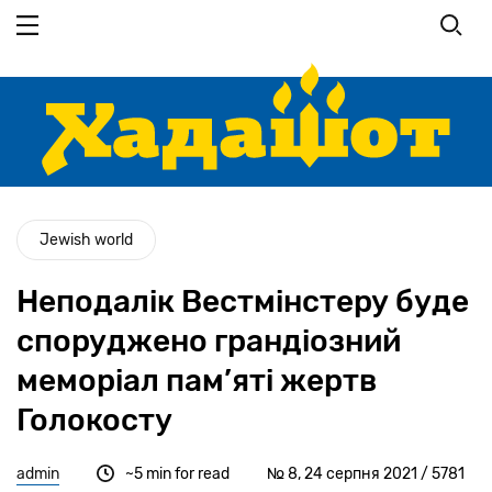
Перейти
до
основного
вмісту
Jewish world
Неподалік Вестмінстеру буде
споруджено грандіозний
меморіал пам’яті жертв
Голокосту
admin
~5 min for read
№ 8, 24 серпня 2021 / 5781