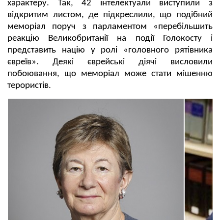
характеру. Так, 42 інтелектуали виступили з
відкритим листом, де підкреслили, що подібний
меморіал поруч з парламентом «перебільшить
реакцію Великобританії на події Голокосту і
представить націю у ролі «головного рятівника
євреїв». Деякі єврейські діячі висловили
побоювання, що меморіал може стати мішенню
терористів.