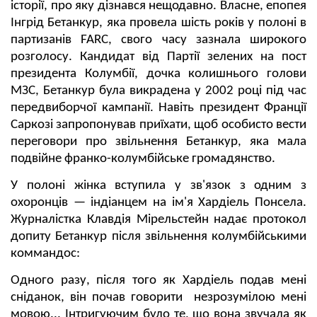
історії, про яку дізнався нещодавно. Власне, епопея
Інгрід Бетанкур, яка провела шість років у полоні в
партизанів FARC, свого часу зазнала широкого
розголосу. Кандидат від Партії зелених на пост
президента Колумбії, дочка колишнього голови
МЗС, Бетанкур була викрадена у 2002 році під час
передвиборчої кампанії. Навіть президент Франції
Саркозі запропонував приїхати, щоб особисто вести
переговори про звільнення Бетанкур, яка мала
подвійне франко-колумбійське громадянство.
У полоні жінка вступила у зв'язок з одним з
охоронців — індіанцем на ім'я Хардіель Понсела.
Журналістка Клавдія Мірельстейн надає протокол
допиту Бетанкур після звільнення колумбійськими
коммандос:
Одного разу, після того як Хардіель подав мені
сніданок, він почав говорити незрозумілою мені
мовою... Інтригуючим було те, що вона звучала як