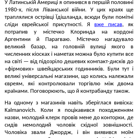
У Латинській Америці я опинився в першій половині
1980-х, після Ліванської війни. У цих краях ще
траплялися острівці Їдішланда, всюди були помітні
сліди єврейської присутності.
Я
вже писав
, як
потрапив у містечко Клоринда на кордоні
Аргентини й Парагваю.
Містечко нагадувало
великий базар, на головній вулиці якого в
численних кіосках і наметах можна було купити все
на світі — від підозріло дешевих компакт-дисків до
«фірмових» швейцарських годинників. Були тут і
великі універсальні магазини, що колись належали
євреям, які контролювали торгівлю між двома
країнами. Поговорюють, що й контрабанду також.
На одному з магазинів навіть зберіглася вивіска:
Kalmanovich. Коли я поцікавився походженням
назви, молодий клерк провів мене до конторки, де
сидів немолодий чоловік східної зовнішності.
Чоловіка звали Джордж, і він виявився моїм