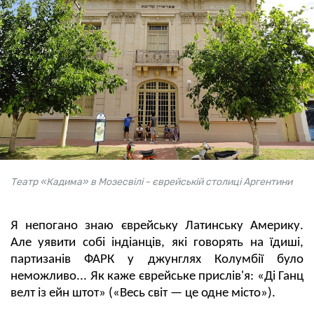
Театр «Кадима» в Мозесвілі - єврейській столиці Аргентини
Я непогано знаю єврейську Латинську Америку.
Але уявити собі індіанців, які говорять на їдиші,
партизанів ФАРК у джунглях Колумбії було
неможливо... Як каже єврейське прислів'я: «Ді Ганц
велт із ейн штот» («Весь світ — це одне місто»).