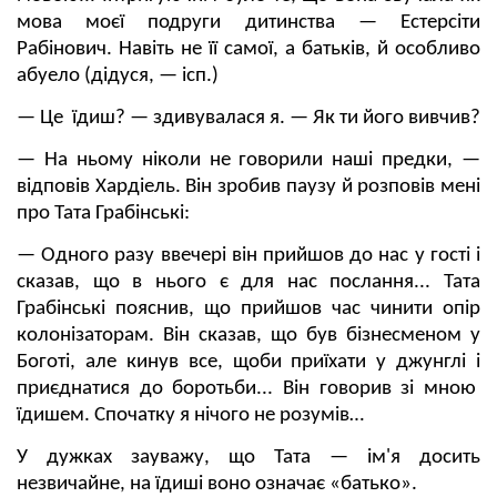
мова моєї подруги дитинства — Естерсіти
Рабінович. Навіть не її самої, а батьків, й особливо
абуело (дідуся, — ісп.)
— Це їдиш? — здивувалася я. — Як ти його вивчив?
— На ньому ніколи не говорили наші предки, —
відповів Хардіель. Він зробив паузу й розповів мені
про Тата Грабінські:
— Одного разу ввечері він прийшов до нас у гості і
сказав, що в нього є для нас послання... Тата
Грабінські пояснив, що прийшов час чинити опір
колонізаторам. Він сказав, що був бізнесменом у
Боготі, але кинув все, щоби приїхати у джунглі і
приєднатися до боротьби... Він говорив зі мною
їдишем. Спочатку я нічого не розумів…
У дужках зауважу, що Тата — ім'я досить
незвичайне, на їдиші воно означає «батько».