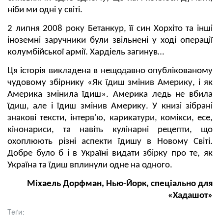
ніби ми одні у світі.
2 липня 2008 року Бетанкур, її син Хорхіто та інші
іноземні заручники були звільнені у ході операції
колумбійської армії. Хардіель загинув…
Ця історія викладена в нещодавно опублікованому
чудовому збірнику «Як їдиш змінив Америку, і як
Америка змінила їдиш». Америка ледь не вбила
їдиш, але і їдиш змінив Америку. У книзі зібрані
знакові тексти, інтерв'ю, карикатури, комікси, есе,
кінонариси, та навіть кулінарні рецепти, що
охоплюють різні аспекти їдишу в Новому Світі.
Добре було б і в Україні видати збірку про те, як
Україна та їдиш вплинули одне на одного.
Міхаель Дорфман, Нью-Йорк, спеціально для
«Хадашот»
Теґи: