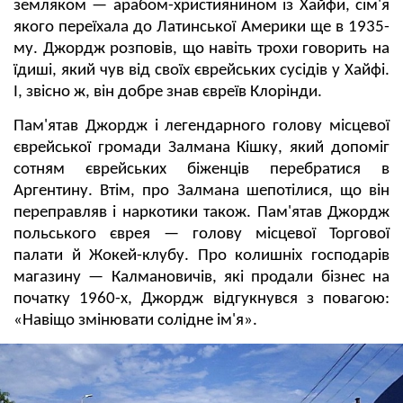
земляком — арабом-християнином із Хайфи, сім'я
якого переїхала до Латинської Америки ще в 1935-
му. Джордж розповів, що навіть трохи говорить на
їдиші, який чув від своїх єврейських сусідів у Хайфі.
І, звісно ж, він добре знав євреїв Клорінди.
Пам'ятав Джордж і легендарного голову місцевої
єврейської громади Залмана Кішку, який допоміг
сотням єврейських біженців перебратися в
Аргентину. Втім, про Залмана шепотілися, що він
переправляв і наркотики також. Пам'ятав Джордж
польського єврея — голову місцевої Торгової
палати й Жокей-клубу. Про колишніх господарів
магазину — Калмановичів, які продали бізнес на
початку 1960-х, Джордж відгукнувся з повагою:
«Навіщо змінювати солідне ім'я».