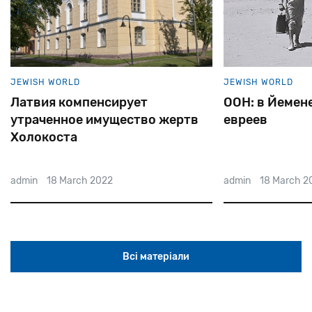
JEWISH WORLD
JEW
т
ООН: в Йемене осталось 7
Сы
во жертв
евреев
гот
сва
из
admin
18 March 2022
adm
Всі матеріали