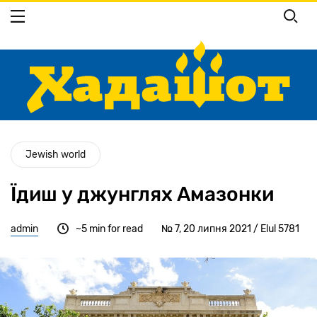
Перейти
до
основного
вмісту
Jewish world
Їдиш у джунглях Амазонки
admin
~5 min for read
№ 7, 20 липня 2021 / Elul 5781