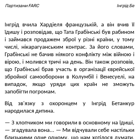
Партизани FARC
Інгрід Бет
Інгрід вчила Хардіеля французькій, а він вчив її
їдишу і розповідав, що Тата Грабінські був рабином
і займався продажем зброї у різні країни, у тому
числі, нікарагуанським контрас. За його словами,
Грабінські не бачив ніякого конфлікту між війною і
вірою, і молився тричі на день. Він також розповів,
що Грабінські брав участь в організації єврейської
збройної самооборони в Колумбії і Венесуелі, на
випадок, якщо уряди цих країн не зможуть
запобігти погромам.
Від зв'язку з охоронцем у Інгрід Бетанкур
народилася дитина.
— З хлопчиком ми говорили в основному на їдиші,
— згадувала вона... — Ми відчували себе настільки
близькими одне одному, що нам хотілося думати,