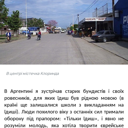
В центрі містечка Клоринда
В Аргентині я зустрічав старих бундистів і своїх
ровесників, для яких їдиш був рідною мовою (в
країні ще залишалися школи з викладанням на
їдиші). Люди похилого віку з останніх сил тримали
оборону під прапором: «Тільки їдиш», і явно не
розуміли молодь, яка хотіла творити єврейське