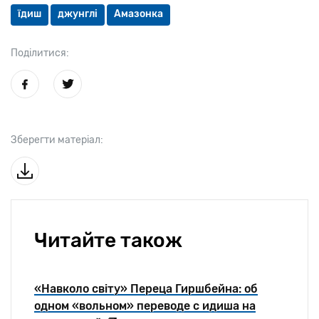
їдиш
джунглі
Амазонка
Поділитися:
Зберегти матеріал:
Читайте також
«Навколо свiту» Переца Гиршбейна: об
одном «вольном» переводе с идиша на