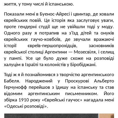
життя, у тому числі й іспанською.
Показали мені в Буенос-Айресі і цвинтар, де ховали
єврейських повій. Це історія яка заслуговує уваги,
проте гендерні студії ще не увійшли тоді у моду.
Одного разу я потрапив на з'їзд дітей та онуків
єврейських гаучо-ковбоїв, де звучали вражаючі
історії євреїв-першопрохідців, засновників
єврейської столиці Аргентини — Мозесвіля, і селищ
у пампі. Усе це було дуже схоже на розповіді
халуцім в Ізраїлі та колоністів у Біробіджані.
Тоді ж я й познайомився з творчістю аргентинського
Бабеля. Народжений у Проскурові Альберто
Герчунофф перейшов з їдишу на іспанську та став
відомим аргентинським письменником. Його
збірка 1910 року «Єврейські гаучос» нагадала мені
«Одеські розповіді».