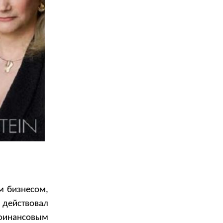
м бизнесом,
 действовал
 финансовым