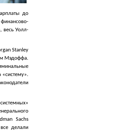
зарплаты до
финансово-
 весь Уолл-
rgan Stanley
ем Мэдоффа.
иминальные
а «систему».
аконодатели
системных»
енерального
dman Sachs
 все делали