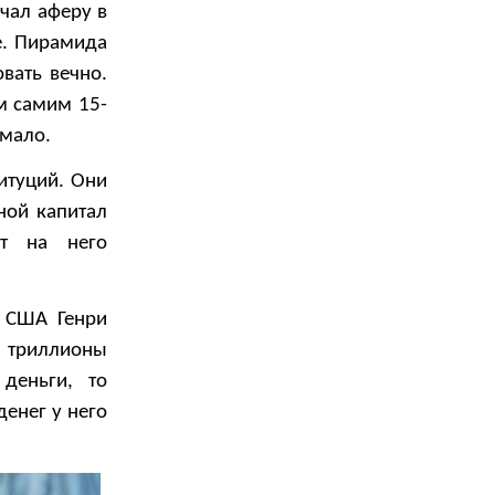
чал аферу в
е. Пирамида
вать вечно.
им самим 15-
 мало.
итуций. Они
ной капитал
ют на него
в США Генри
 триллионы
деньги, то
енег у него