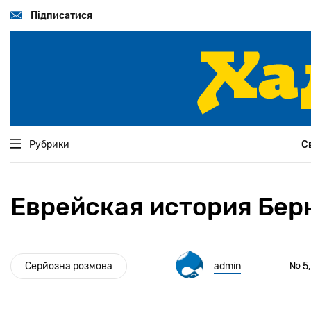
Перейти
до
Підписатися
основного
вмісту
Рубрики
С
Еврейская история Бе
Серйозна розмова
admin
№ 5,