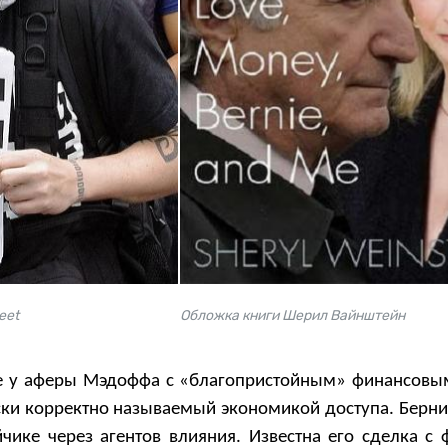
reet
Обложка книги Шерил Вайнштейн
ее у аферы Мэдоффа с «благопристойным» финансовы
ески корректно называемый экономикой доступа. Берни
чике через агентов влияния. Известна его сделка с