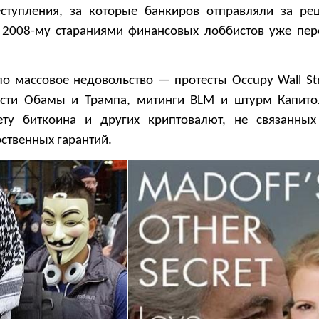
ступления, за которые банкиров отправляли за ре
к 2008-му стараниями финансовых лоббистов уже пер
ло массовое недовольство — протесты Occupy Wall Str
асти Обамы и Трампа, митинги BLM и штурм Капито
вету биткоина и других криптовалют, не связанны
ственных гарантий.