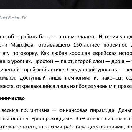
old Fusion TV
способ ограбить банк — это им владеть. История уше
ни Мэдоффа, отбывавшего 150-летнее тюремное з
т эту поговорку. Как любая хорошая еврейская истор
азных уровнях. Простой — пшат; второй слой — драш —
ической еврейской логике. Следующий уровень — реме
 смысл, доступный лишь немногим; и, наконец, с
текста, открывающийся лишь наиболее ученым и пра
нничество
 весьма примитивна — финансовая пирамида. День
л выплаты «первопроходцам». Впечатляют лишь мас
тельнее всего, что схема работала десятилетиями, х