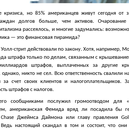
е кризиса, но 85% американцев живут сегодня от 
аждан долгов больше, чем активов. Очарование 
итализма рассеялось, и многие задумались: возможно,
омика — это финансовая пирамида?
а Уолл-стрит действовали по закону. Хотя, например, Mo
рда штрафа только по делам, связанным с крышевани
миллиардов штрафов, выплаченных за другие кр
 однако, никто не сел. Всю ответственность свалили н
 за счет своих клиентов и налогоплательщиков. З
сть штрафов с налогов.
го сообщниками послужил громоотводом для «
чем, американская Фемида вряд ли посадила бы г
 Chase Джеймса Даймона или главу правления Gol
Ведь настоящий скандал в том и состоит, что они