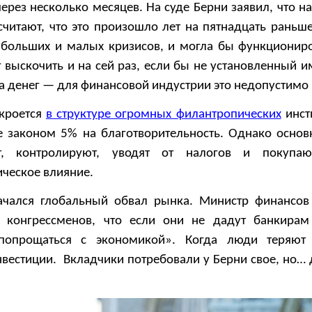
рез несколько месяцев. На суде Берни заявил, что на
считают, что это произошло лет на пятнадцать раньш
больших и малых кризисов, и могла бы функциониро
г выскочить и на сей раз, если бы не установленный 
а денег — для финансовой индустрии это недопустимо
 кроется
в структуре огромных филантропических
инст
 законом 5% на благотворительность. Однако основ
, контролируют, уводят от налогов и покупа
ческое влияние.
ачался глобальный обвал рынка. Министр финансо
 конгрессменов, что если они не дадут банкирам
попрощаться с экономикой». Когда люди теряют 
вестиции. Вкладчики потребовали у Берни свое, но… д