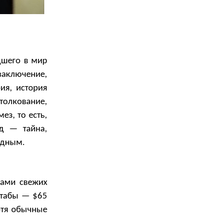
дшего в мир
аключение,
ия, история
 толкование,
з, то есть,
од — тайна,
ведным.
гами свежих
штабы — $65
отя обычные