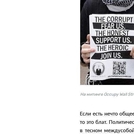
На митинге Occupy Wall St
Если есть нечто общ
то это блат. Политич
в тесном междусобой