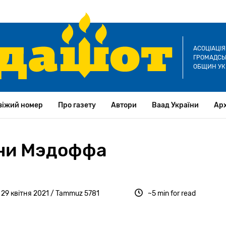
АСОЦІАЦІ
ГРОМАДСЬК
ОБЩИН УК
віжий номер
Про газету
Автори
Ваад України
Арх
рни Мэдоффа
 29 квітня 2021 / Tammuz 5781
~5 min for read