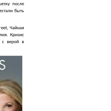
шетку после
естали быть
eet, Чайная
лия. Кризис
х с верой в