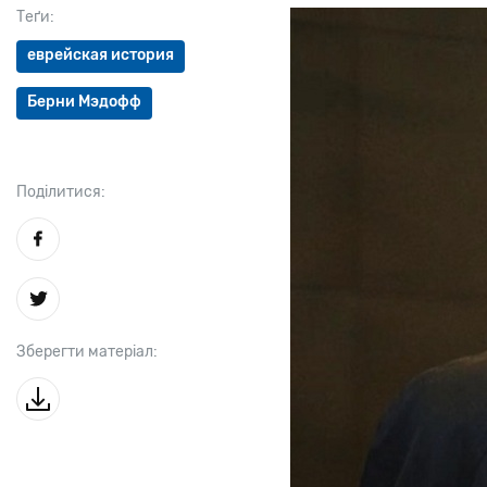
Теґи:
еврейская история
Берни Мэдофф
Поділитися:
Зберегти матеріал: