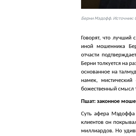
Берни Мэдофф. Источник: C
Говорят, что лучший 
иной мошенника Бер
отчасти подтверждае
Берни толкуется на р
основанное на талмуд
намек, мистический
божественный смысл 
Пшат: законное моше
Суть афера Мэдоффа
клиентов он покрыва
миллиардов. Но удиви