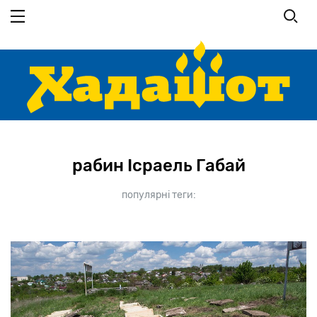
Перейти
до
основного
вмісту
рабин Ісраель Габай
популярні теги: