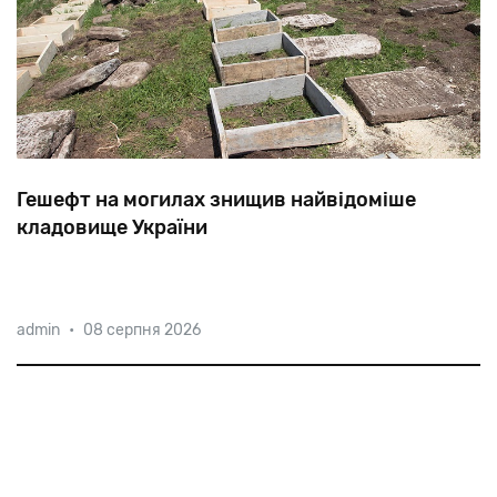
Гешефт на могилах знищив найвідоміше
кладовище України
Рівні
ряди
побілених
надгробків
XVI
—
XVIII
століть
з
admin
•
08 серпня 2026
розфарбованими
«під
золото»
унікальними
орнаментами
—
так
виглядає
сьогодні
понівечений
некрополь
Сатанова.